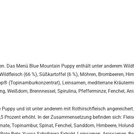
en. Das Menü Blue Mountain Puppy enthält unter anderem Wildfle
ildfleisch (66 %), Süßkartoffel (6 %), Möhren, Brombeeren, Hi
op® (Topinamburkonzentrat), Leinsamen, mediterrane Kräutermi
eng, Weißdorn, Brennnessel, Spirulina, Pfefferminze, Fenchel, 
Puppy und ist unter anderem mit Rothirschfleisch angereichert. 
,5 Prozent erhöht. In der Zusammensetzung befinden sich: Fleis
omate, Topinambur, Spinat, Fenchel, Sanddorn, Himbeere, Holund
 Rote Bete, Yucca Schidigera Extrakt, Leinsamen, Anissamen, Boc