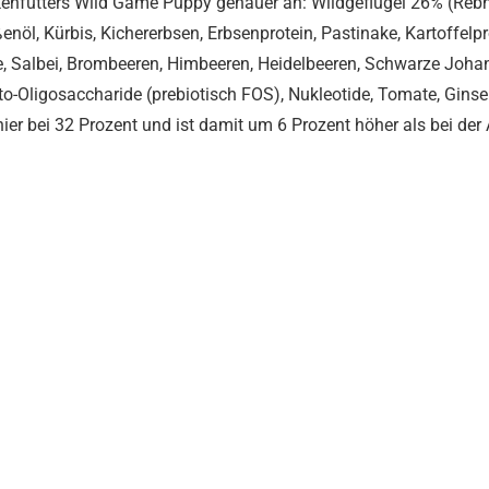
kenfutters Wild Game Puppy genauer an: Wildgeflügel 26% (Rebh
enöl, Kürbis, Kichererbsen, Erbsenprotein, Pastinake, Kartoffelpr
e, Salbei, Brombeeren, Himbeeren, Heidelbeeren, Schwarze Joha
o-Oligosaccharide (prebiotisch FOS), Nukleotide, Tomate, Gin
hier bei 32 Prozent und ist damit um 6 Prozent höher als bei der