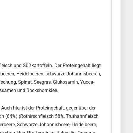
isch und Süßkartoffeln. Der Proteingehalt liegt
mbeeren, Heidelbeeren, schwarze Johannisbeeren,
schung, Spinat, Seegras, Glukosamin, Yucca-
Anissamen und Bockshornklee.
Auch hier ist der Proteingehalt, gegenüber der
ch (64%) (Rothirschfleisch 58%, Truthahnfleisch
erbeere, Schwarze Johannisbeere, Heidelbeere,
kshornklee, Pfefferminze, Petersilie, Oregano,