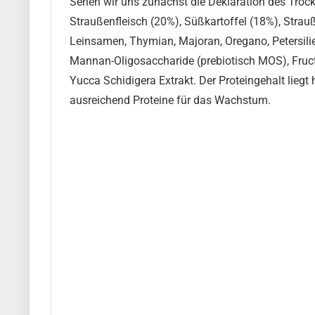
Sehen wir uns zunächst die Deklaration des Troc
Straußenfleisch (20%), Süßkartoffel (18%), Strauß
Leinsamen, Thymian, Majoran, Oregano, Petersili
Mannan-Oligosaccharide (prebiotisch MOS), Fruct
Yucca Schidigera Extrakt. Der Proteingehalt liegt 
ausreichend Proteine für das Wachstum.