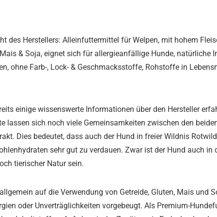
 des Herstellers: Alleinfuttermittel für Welpen, mit hohem Fleis
ais & Soja, eignet sich für allergieanfällige Hunde, natürliche 
n, ohne Farb-, Lock- & Geschmacksstoffe, Rohstoffe in Lebensmit
eits einige wissenswerte Informationen über den Hersteller erfa
 lassen sich noch viele Gemeinsamkeiten zwischen den beiden T
t. Dies bedeutet, dass auch der Hund in freier Wildnis Rotwild,
Kohlenhydraten sehr gut zu verdauen. Zwar ist der Hund auch in
ch tierischer Natur sein.
 allgemein auf die Verwendung von Getreide, Gluten, Mais und S
ergien oder Unverträglichkeiten vorgebeugt. Als Premium-Hundef