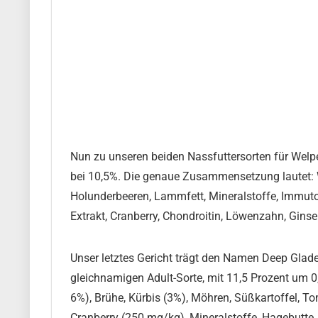
Nun zu unseren beiden Nassfuttersorten für Welp
bei 10,5%. Die genaue Zusammensetzung lautet: W
Holunderbeeren, Lammfett, Mineralstoffe, Immut
Extrakt, Cranberry, Chondroitin, Löwenzahn, Gins
Unser letztes Gericht trägt den Namen Deep Glade 
gleichnamigen Adult-Sorte, mit 11,5 Prozent um 0
6%), Brühe, Kürbis (3%), Möhren, Süßkartoffel, T
Cranberry (250 mg/kg), Mineralstoffe, Hagebutte,