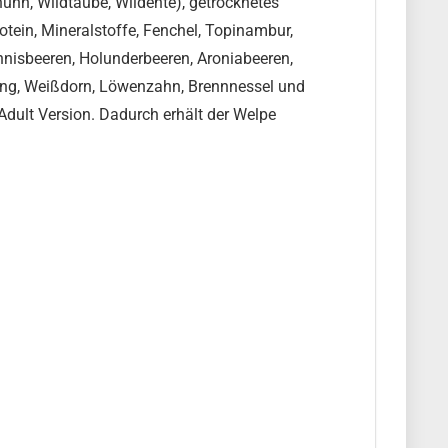
uhn, Wildtaube, Wildente), getrocknetes
otein, Mineralstoffe, Fenchel, Topinambur,
nnisbeeren, Holunderbeeren, Aroniabeeren,
seng, Weißdorn, Löwenzahn, Brennnessel und
 Adult Version. Dadurch erhält der Welpe